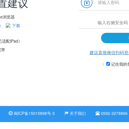
置建议
me浏览器
位
下载
（已适配iPad）
宽带
建议直接微信扫码登
记住我的
闽ICP备15015898号-3
关于我们
0592-3278866